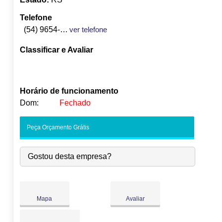
Telefone
(54) 9654-1052
ver telefone
Classificar e Avaliar
Horário de funcionamento
Dom:
Fechado
Seg:
09:00
-
18:00
Peça Orçamento Grátis
Ter:
09:00
-
18:00
Qua:
09:00
-
18:00
Gostou desta empresa?
Qui:
09:00
-
18:00
●
Sex:
09:00
-
18:00
Abre às 09:00
Sáb:
Fechado
Dom:
Fechado
Mapa
Avaliar