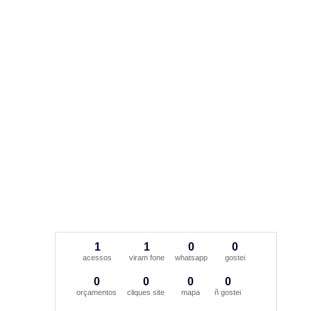
1
1
0
0
acessos
viram fone
whatsapp
gostei
0
0
0
0
orçamentos
cliques site
mapa
ñ gostei