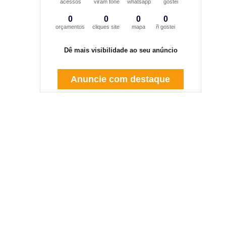
acessos
viram fone
whatsapp
gostei
0
0
0
0
orçamentos
cliques site
mapa
ñ gostei
Dê mais visibilidade ao seu anúncio
Anuncie com destaque