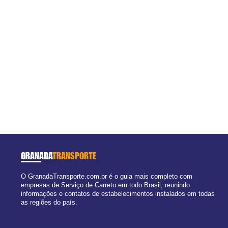
GRANADA
TRANSPORTE
O GranadaTransporte.com.br é o guia mais completo com
empresas de Serviço de Carreto em todo Brasil, reunindo
informações e contatos de estabelecimentos instalados em todas
as regiões do país.