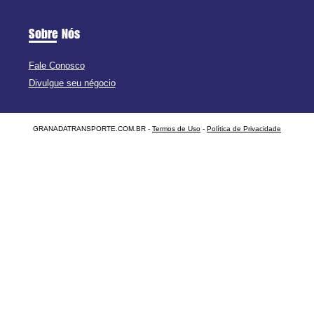
Sobre Nós
Fale Conosco
Divulgue seu négocio
GRANADATRANSPORTE.COM.BR -
Termos de Uso
-
Política de Privacidade