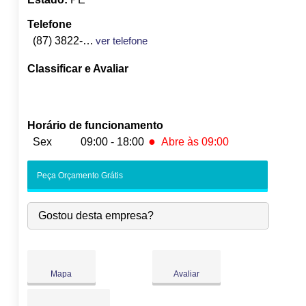
Telefone
(87) 3822-1542
ver telefone
Classificar e Avaliar
Horário de funcionamento
●
Sex
09:00 - 18:00
Abre às 09:00
Seg:
09:00
-
18:00
Peça Orçamento Grátis
Ter:
09:00
-
18:00
Qua:
09:00
-
18:00
Gostou desta empresa?
Qui:
09:00
-
18:00
●
Sex:
09:00
-
18:00
Abre às 09:00
Sáb:
Fechado
Dom:
Fechado
Mapa
Avaliar