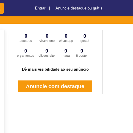
Entrar
|
Anuncie
destaque
ou
grátis
0
0
0
0
acessos
viram fone
whatsapp
gostei
0
0
0
0
orçamentos
cliques site
mapa
ñ gostei
Dê mais visibilidade ao seu anúncio
Anuncie com destaque