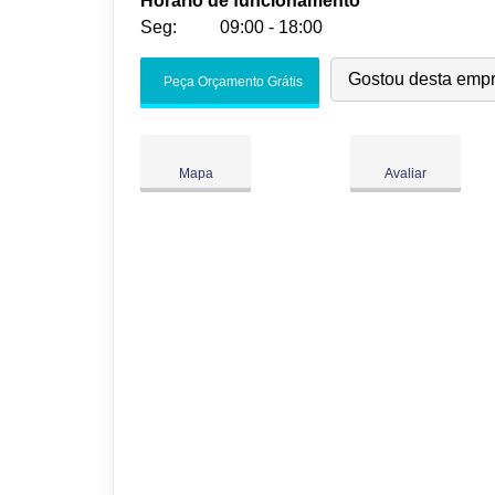
Horário de funcionamento
Seg:
09:00 - 18:00
Seg:
09:00
-
18:00
Gostou desta emp
Peça Orçamento Grátis
Ter:
09:00
-
18:00
Qua:
09:00
-
18:00
Qui:
09:00
-
18:00
Mapa
Avaliar
Sex:
09:00
-
18:00
Sáb:
Fechado
Dom:
Fechado