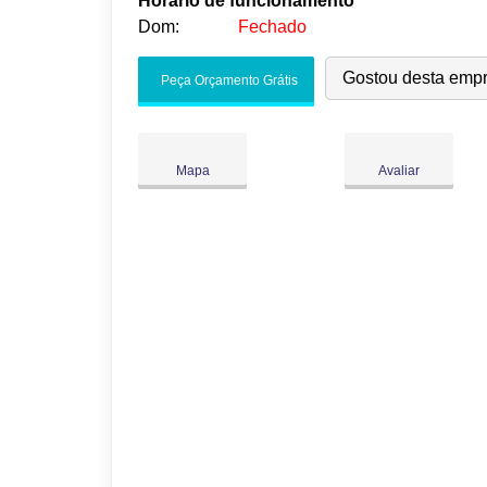
Horário de funcionamento
Dom:
Fechado
Seg:
09:00
-
18:00
Gostou desta emp
Peça Orçamento Grátis
Ter:
09:00
-
18:00
Qua:
09:00
-
18:00
Qui:
09:00
-
18:00
Mapa
Avaliar
Sex:
09:00
-
18:00
Sáb:
Fechado
Dom:
Fechado