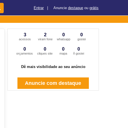
Entrar
|
Anuncie
destaque
ou
grátis
3
2
0
0
acessos
viram fone
whatsapp
gostei
0
0
0
0
orçamentos
cliques site
mapa
ñ gostei
Dê mais visibilidade ao seu anúncio
Anuncie com destaque