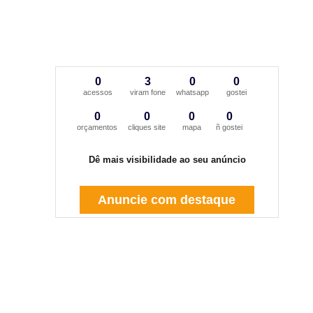
0
3
0
0
acessos
viram fone
whatsapp
gostei
0
0
0
0
orçamentos
cliques site
mapa
ñ gostei
Dê mais visibilidade ao seu anúncio
Anuncie com destaque