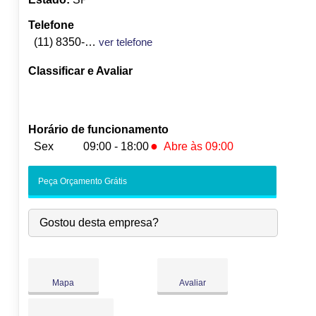
Telefone
(11) 8350-8360
ver telefone
Classificar e Avaliar
Horário de funcionamento
●
Sex
09:00 - 18:00
Abre às 09:00
Seg:
09:00
-
18:00
Peça Orçamento Grátis
Ter:
09:00
-
18:00
Qua:
09:00
-
18:00
Gostou desta empresa?
Qui:
09:00
-
18:00
●
Sex:
09:00
-
18:00
Abre às 09:00
Sáb:
Fechado
Dom:
Fechado
Mapa
Avaliar