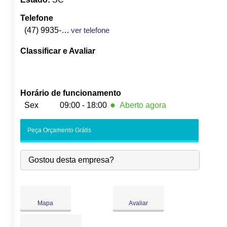
Telefone
(47) 9935-4946
ver telefone
Classificar e Avaliar
Horário de funcionamento
●
Sex
09:00 - 18:00
Aberto agora
Seg:
09:00
-
18:00
Peça Orçamento Grátis
Ter:
09:00
-
18:00
Qua:
09:00
-
18:00
Gostou desta empresa?
Qui:
09:00
-
18:00
●
Sex:
09:00
-
18:00
Fecha às 18:00
Sáb:
Fechado
Dom:
Fechado
Mapa
Avaliar