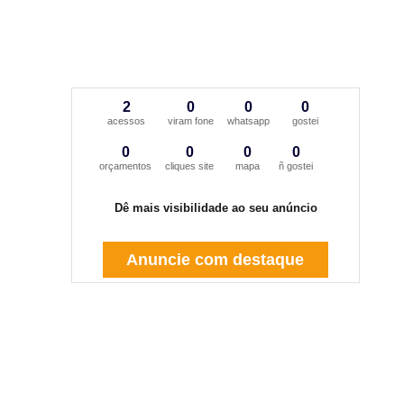
2
0
0
0
acessos
viram fone
whatsapp
gostei
0
0
0
0
orçamentos
cliques site
mapa
ñ gostei
Dê mais visibilidade ao seu anúncio
Anuncie com destaque