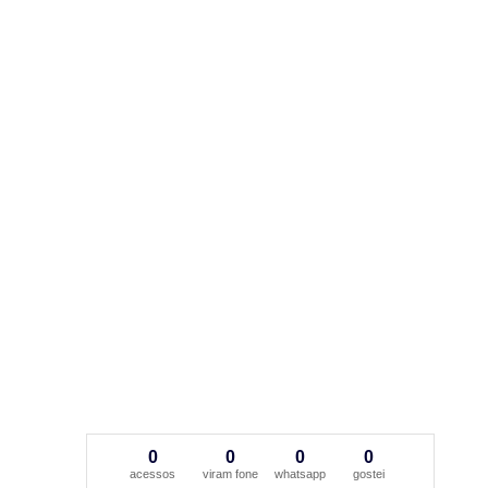
0
0
0
0
acessos
viram fone
whatsapp
gostei