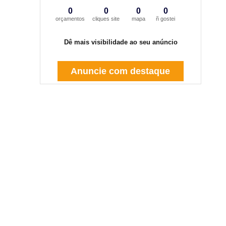
0
0
0
0
orçamentos
cliques site
mapa
ñ gostei
Dê mais visibilidade ao seu anúncio
Anuncie com destaque