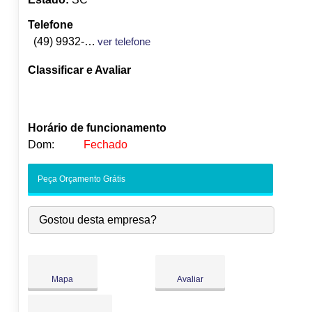
Telefone
(49) 9932-1700
ver telefone
Classificar e Avaliar
Horário de funcionamento
Dom:
Fechado
Seg:
09:00
-
18:00
Peça Orçamento Grátis
Ter:
09:00
-
18:00
Qua:
09:00
-
18:00
Gostou desta empresa?
●
Qui:
09:00
-
18:00
Abre às 09:00
Sex:
09:00
-
18:00
Sáb:
Fechado
Dom:
Fechado
Mapa
Avaliar