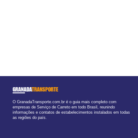
GRANADA
TRANSPORTE
O GranadaTransporte.com.br é o guia mais completo com
empresas de Serviço de Carreto em todo Brasil, reunindo
informações e contatos de estabelecimentos instalados em todas
as regiões do país.