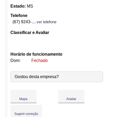
Estado:
MS
Telefone
(67) 9243-7335
ver telefone
Classificar e Avaliar
Horário de funcionamento
Dom:
Fechado
Seg:
09:00
-
18:00
Gostou desta empresa?
Ter:
09:00
-
18:00
Qua:
09:00
-
18:00
Qui:
09:00
-
18:00
Sex:
09:00
-
18:00
Mapa
Avaliar
Sáb:
Fechado
Dom:
Fechado
Sugerir correção