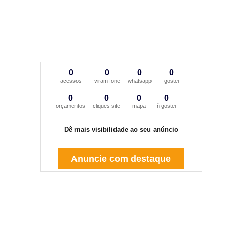
0
0
0
0
acessos
viram fone
whatsapp
gostei
0
0
0
0
orçamentos
cliques site
mapa
ñ gostei
Dê mais visibilidade ao seu anúncio
Anuncie com destaque