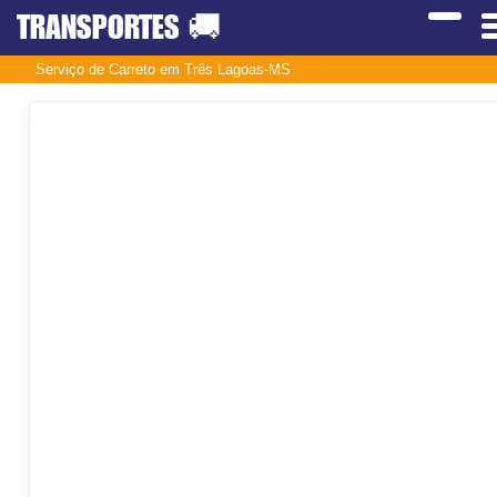
TRANSPORTES
🚚
Serviço de Carreto em Três Lagoas-MS