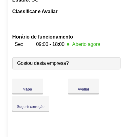
Classificar e Avaliar
Horário de funcionamento
●
Sex
09:00 - 18:00
Aberto agora
Seg:
09:00
-
18:00
Gostou desta empresa?
Ter:
09:00
-
18:00
Qua:
09:00
-
18:00
Qui:
09:00
-
18:00
●
Sex:
09:00
-
18:00
Fecha às 18:00
Mapa
Avaliar
Sáb:
Fechado
Dom:
Fechado
Sugerir correção