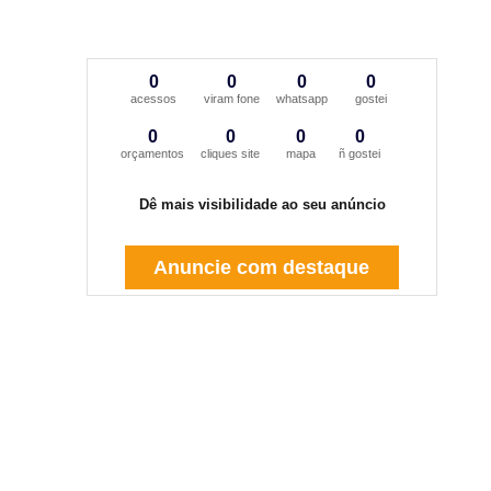
0
0
0
0
acessos
viram fone
whatsapp
gostei
0
0
0
0
orçamentos
cliques site
mapa
ñ gostei
Dê mais visibilidade ao seu anúncio
Anuncie com destaque