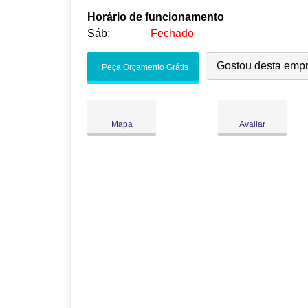
Horário de funcionamento
Sáb:
Fechado
Seg:
09:00
-
18:00
Gostou desta emp
Peça Orçamento Grátis
Ter:
09:00
-
18:00
Qua:
09:00
-
18:00
Qui:
09:00
-
18:00
Mapa
Avaliar
Sex:
09:00
-
18:00
Sáb:
Fechado
Dom:
Fechado