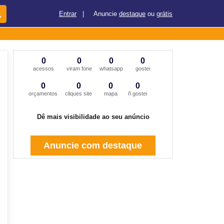
Entrar
|
Anuncie
destaque
ou
grátis
0
0
0
0
acessos
viram fone
whatsapp
gostei
0
0
0
0
orçamentos
cliques site
mapa
ñ gostei
Dê mais visibilidade ao seu anúncio
Anuncie com destaque