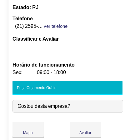
Estado:
RJ
Telefone
(21) 2595-9591
ver telefone
Classificar e Avaliar
Horário de funcionamento
Sex:
09:00 - 18:00
Seg:
09:00
-
18:00
Peça Orçamento Grátis
Ter:
09:00
-
18:00
Qua:
09:00
-
18:00
Gostou desta empresa?
Qui:
09:00
-
18:00
Sex:
09:00
-
18:00
Sáb:
Fechado
Dom:
Fechado
Mapa
Avaliar