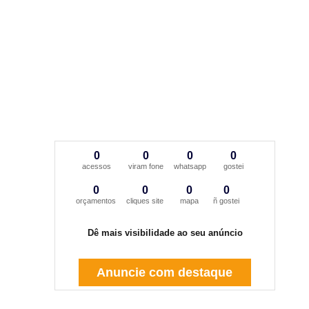
0
0
0
0
acessos
viram fone
whatsapp
gostei
0
0
0
0
orçamentos
cliques site
mapa
ñ gostei
Dê mais visibilidade ao seu anúncio
Anuncie com destaque