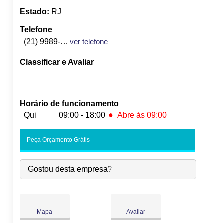
Estado:
RJ
Telefone
(21) 9989-4933
ver telefone
Classificar e Avaliar
Horário de funcionamento
●
Qui
09:00 - 18:00
Abre às 09:00
Seg:
09:00
-
18:00
Peça Orçamento Grátis
Ter:
09:00
-
18:00
Qua:
09:00
-
18:00
Gostou desta empresa?
●
Qui:
09:00
-
18:00
Abre às 09:00
Sex:
09:00
-
18:00
Sáb:
Fechado
Dom:
Fechado
Mapa
Avaliar