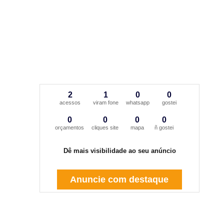
2
1
0
0
acessos
viram fone
whatsapp
gostei
0
0
0
0
orçamentos
cliques site
mapa
ñ gostei
Dê mais visibilidade ao seu anúncio
Anuncie com destaque