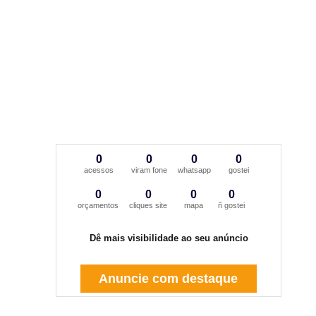
0
0
0
0
acessos
viram fone
whatsapp
gostei
0
0
0
0
orçamentos
cliques site
mapa
ñ gostei
Dê mais visibilidade ao seu anúncio
Anuncie com destaque