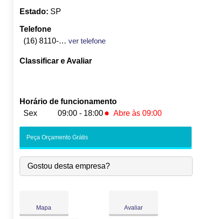
Estado:
SP
Telefone
(16) 8110-9069
ver telefone
Classificar e Avaliar
Horário de funcionamento
●
Sex
09:00 - 18:00
Abre às 09:00
Seg:
09:00
-
18:00
Peça Orçamento Grátis
Ter:
09:00
-
18:00
Qua:
09:00
-
18:00
Gostou desta empresa?
Qui:
09:00
-
18:00
●
Sex:
09:00
-
18:00
Abre às 09:00
Sáb:
Fechado
Dom:
Fechado
Mapa
Avaliar