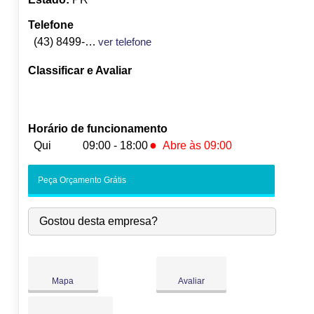
Telefone
(43) 8499-9757
ver telefone
Classificar e Avaliar
Horário de funcionamento
●
Qui
09:00 - 18:00
Abre às 09:00
Seg:
09:00
-
18:00
Peça Orçamento Grátis
Ter:
09:00
-
18:00
Qua:
09:00
-
18:00
Gostou desta empresa?
●
Qui:
09:00
-
18:00
Abre às 09:00
Sex:
09:00
-
18:00
Sáb:
Fechado
Dom:
Fechado
Mapa
Avaliar