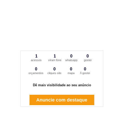
1
1
0
0
acessos
viram fone
whatsapp
gostei
0
0
0
0
orçamentos
cliques site
mapa
ñ gostei
Dê mais visibilidade ao seu anúncio
Anuncie com destaque