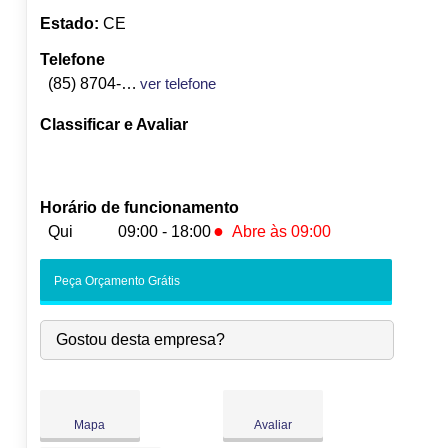
Estado:
CE
Telefone
(85) 8704-7574
ver telefone
Classificar e Avaliar
Horário de funcionamento
●
Qui
09:00 - 18:00
Abre às 09:00
Seg:
09:00
-
18:00
Peça Orçamento Grátis
Ter:
09:00
-
18:00
Qua:
09:00
-
18:00
Gostou desta empresa?
●
Qui:
09:00
-
18:00
Abre às 09:00
Sex:
09:00
-
18:00
Sáb:
Fechado
Dom:
Fechado
Mapa
Avaliar