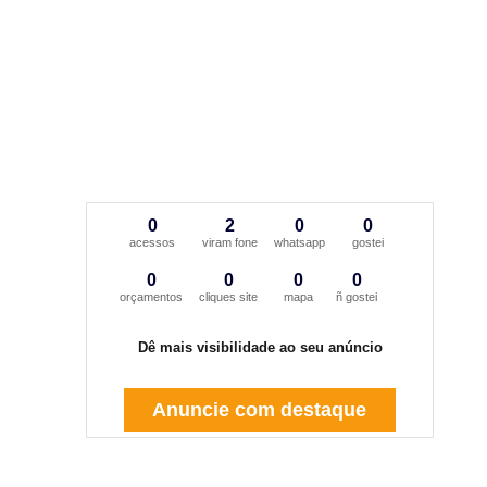
0
2
0
0
acessos
viram fone
whatsapp
gostei
0
0
0
0
orçamentos
cliques site
mapa
ñ gostei
Dê mais visibilidade ao seu anúncio
Anuncie com destaque