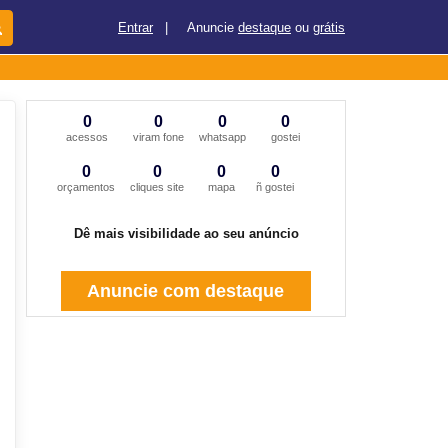
Entrar
|
Anuncie
destaque
ou
grátis
0
0
0
0
acessos
viram fone
whatsapp
gostei
0
0
0
0
orçamentos
cliques site
mapa
ñ gostei
Dê mais visibilidade ao seu anúncio
Anuncie com destaque