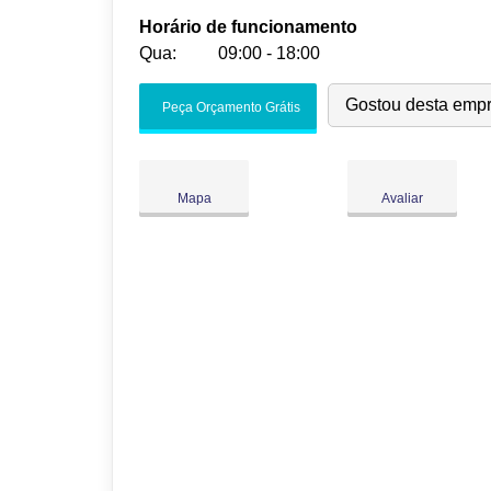
Horário de funcionamento
Qua:
09:00 - 18:00
Seg:
09:00
-
18:00
Gostou desta emp
Peça Orçamento Grátis
Ter:
09:00
-
18:00
Qua:
09:00
-
18:00
Qui:
09:00
-
18:00
Mapa
Avaliar
Sex:
09:00
-
18:00
Sáb:
Fechado
Dom:
Fechado