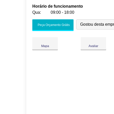
Horário de funcionamento
Qua:
09:00 - 18:00
Seg:
09:00
-
18:00
Gostou desta emp
Peça Orçamento Grátis
Ter:
09:00
-
18:00
Qua:
09:00
-
18:00
Qui:
09:00
-
18:00
Mapa
Avaliar
Sex:
09:00
-
18:00
Sáb:
Fechado
Dom:
Fechado