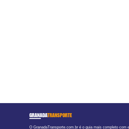
GRANADA
TRANSPORTE
O GranadaTransporte.com.br é o guia mais completo com em