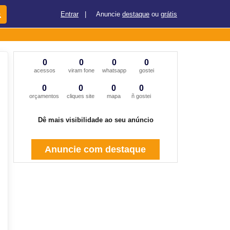
Entrar
|
Anuncie
destaque
ou
grátis
0
0
0
0
acessos
viram fone
whatsapp
gostei
0
0
0
0
orçamentos
cliques site
mapa
ñ gostei
Dê mais visibilidade ao seu anúncio
Anuncie com destaque