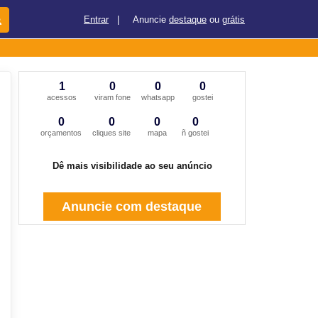
Entrar
|
Anuncie
destaque
ou
grátis
1
0
0
0
acessos
viram fone
whatsapp
gostei
0
0
0
0
orçamentos
cliques site
mapa
ñ gostei
Dê mais visibilidade ao seu anúncio
Anuncie com destaque