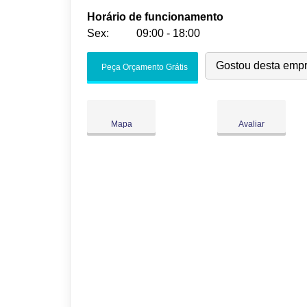
Horário de funcionamento
Sex:
09:00 - 18:00
Seg:
09:00
-
18:00
Gostou desta emp
Peça Orçamento Grátis
Ter:
09:00
-
18:00
Qua:
09:00
-
18:00
Qui:
09:00
-
18:00
Mapa
Avaliar
Sex:
09:00
-
18:00
Sáb:
Fechado
Dom:
Fechado