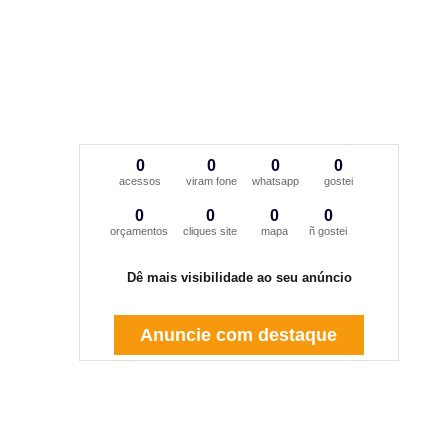
0
0
0
0
acessos
viram fone
whatsapp
gostei
0
0
0
0
orçamentos
cliques site
mapa
ñ gostei
Dê mais visibilidade ao seu anúncio
Anuncie com destaque