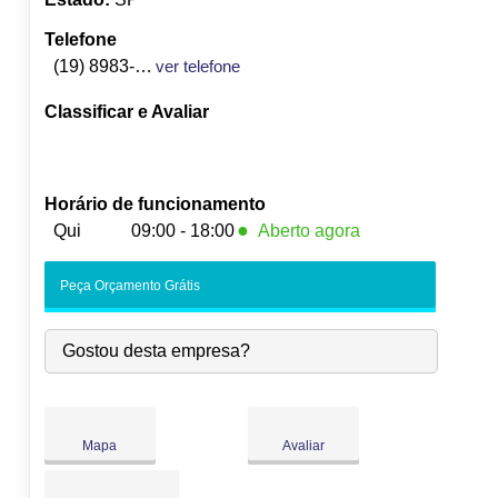
Telefone
(19) 8983-5151
ver telefone
Classificar e Avaliar
Horário de funcionamento
●
Qui
09:00 - 18:00
Aberto agora
Seg:
09:00
-
18:00
Peça Orçamento Grátis
Ter:
09:00
-
18:00
Qua:
09:00
-
18:00
Gostou desta empresa?
●
Qui:
09:00
-
18:00
Fecha às 18:00
Sex:
09:00
-
18:00
Sáb:
Fechado
Dom:
Fechado
Mapa
Avaliar