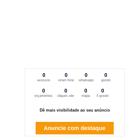
0
0
0
0
acessos
viram fone
whatsapp
gostei
0
0
0
0
orçamentos
cliques site
mapa
ñ gostei
Dê mais visibilidade ao seu anúncio
Anuncie com destaque