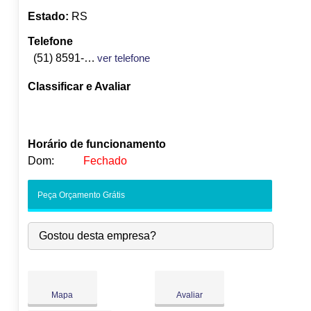
Estado:
RS
Telefone
(51) 8591-8491
ver telefone
Classificar e Avaliar
Horário de funcionamento
Dom:
Fechado
Seg:
09:00
-
18:00
Peça Orçamento Grátis
Ter:
09:00
-
18:00
Qua:
09:00
-
18:00
Gostou desta empresa?
●
Qui:
09:00
-
18:00
Abre às 09:00
Sex:
09:00
-
18:00
Sáb:
Fechado
Dom:
Fechado
Mapa
Avaliar